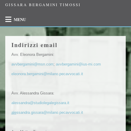
GISSARA BERGAMINI TIMOSSI
MENU
Indirizzi email
Avv. Eleonora Bergamini:
avvbergamini@msn.com
;
avvbergamini@ius-mi.com
eleonora.bergamini@milano.pecavvocati.it
Avv. Alessandra Gissara:
alessandra@studiolegalegissara.it
a
le
ssandra.gissara@milano.pecavvocati.it